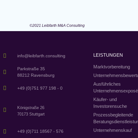
©2021 Leibfarth M&A Consulting
LEISTUNGEN
info@leibfarth.consulting
Marktvorbereitung
Parkstraße 35
88212 Ravensburg
Unternehmensbewert
Ausführliches
+49 (0)751 977 198 - 0
Unternehmensexpos
Käufer- und
Investorensuche
Königstraße 26
70173 Stuttgart
Prozessbegleitende
Beratungsdienstleistu
Unternehmenskauf
+49 (0)711 18567 - 576