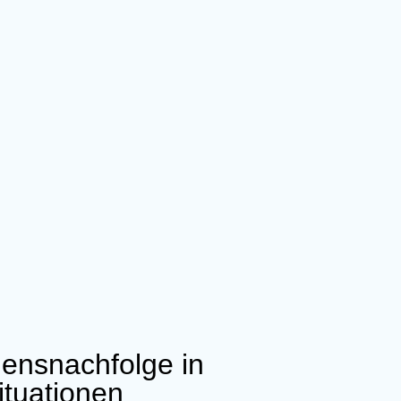
ns nachfolge in
ituationen​