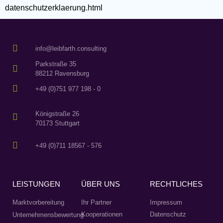
datenschutzerklaerung.html
info@leibfarth.consulting
Parkstraße 35
88212 Ravensburg
+49 (0)751 977 198 - 0
Königstraße 26
70173 Stuttgart
+49 (0)711 18567 - 576
LEISTUNGEN
ÜBER UNS
RECHTLICHES
Marktvorbereitung
Ihr Partner
Impressum
Kooperationen
Datenschutz
Unternehmensbewertung